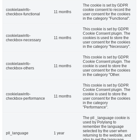
The cookie is set by GDPR
cookielawinfo-
cookie consent to record the
11 months
checkbox-functional
user consent for the cookies
in the category "Functional".
This cookie is set by GDPR
Cookie Consent plugin. The
cookielawinfo-
11 months
cookies is used to store the
checkbox-necessary
user consent for the cookies
in the category "Necessary".
This cookie is set by GDPR
Cookie Consent plugin. The
cookielawinfo-
11 months
cookie is used to store the
checkbox-others
user consent for the cookies
in the category "Other.
This cookie is set by GDPR
Cookie Consent plugin. The
cookielawinfo-
cookie is used to store the
11 months
checkbox-performance
user consent for the cookies
in the category
"Performance".
The pll _language cookie is
used by Polylang to
remember the language
selected by the user when
pll_language
1 year
returning to the website, and
also to get the language