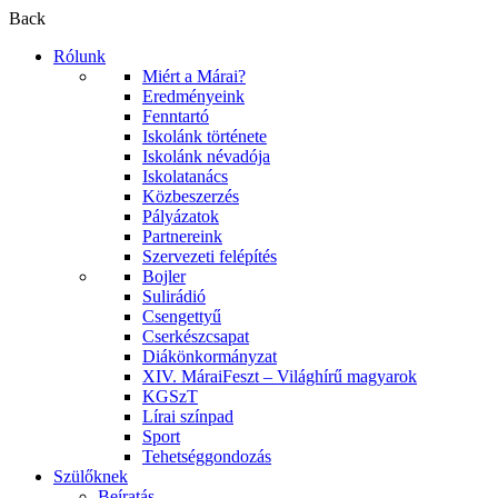
Back
Rólunk
Miért a Márai?
Eredményeink
Fenntartó
Iskolánk története
Iskolánk névadója
Iskolatanács
Közbeszerzés
Pályázatok
Partnereink
Szervezeti felépítés
Bojler
Sulirádió
Csengettyű
Cserkészcsapat
Diákönkormányzat
XIV. MáraiFeszt – Világhírű magyarok
KGSzT
Lírai színpad
Sport
Tehetséggondozás
Szülőknek
Beíratás