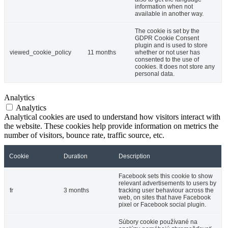
information when not
available in another way.
The cookie is set by the
GDPR Cookie Consent
plugin and is used to store
viewed_cookie_policy
11 months
whether or not user has
consented to the use of
cookies. It does not store any
personal data.
Analytics
Analytics
Analytical cookies are used to understand how visitors interact with
the website. These cookies help provide information on metrics the
number of visitors, bounce rate, traffic source, etc.
Cookie
Duration
Description
Facebook sets this cookie to show
relevant advertisements to users by
fr
3 months
tracking user behaviour across the
web, on sites that have Facebook
pixel or Facebook social plugin.
Súbory cookie používané na