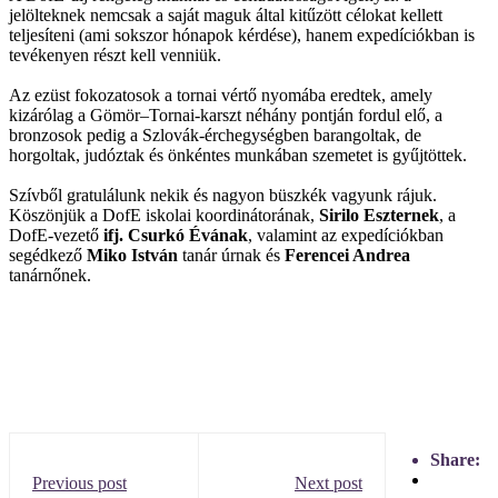
jelölteknek nemcsak a saját maguk által kitűzött célokat kellett
teljesíteni (ami sokszor hónapok kérdése), hanem expedíciókban is
tevékenyen részt kell venniük.
Az ezüst fokozatosok a tornai vértő nyomába eredtek, amely
kizárólag a Gömör–Tornai-karszt néhány pontján fordul elő, a
bronzosok pedig a Szlovák-érchegységben barangoltak, de
horgoltak, judóztak és önkéntes munkában szemetet is gyűjtöttek.
Szívből gratulálunk nekik és nagyon büszkék vagyunk rájuk.
Köszönjük a DofE iskolai koordinátorának,
Sirilo Eszternek
, a
DofE-vezető
ifj. Csurkó Évának
, valamint az expedíciókban
segédkező
Miko István
tanár úrnak és
Ferencei Andrea
tanárnőnek.
Share:
Previous post
Next post