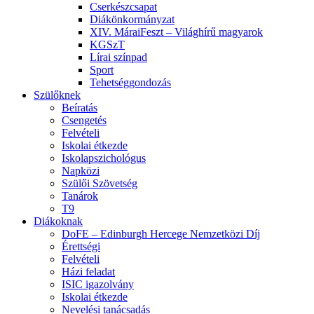
Cserkészcsapat
Diákönkormányzat
XIV. MáraiFeszt – Világhírű magyarok
KGSzT
Lírai színpad
Sport
Tehetséggondozás
Szülőknek
Beíratás
Csengetés
Felvételi
Iskolai étkezde
Iskolapszichológus
Napközi
Szülői Szövetség
Tanárok
T9
Diákoknak
DoFE – Edinburgh Hercege Nemzetközi Díj
Érettségi
Felvételi
Házi feladat
ISIC igazolvány
Iskolai étkezde
Nevelési tanácsadás