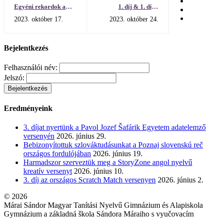
Egyéni rekordok a
1. díj & 1. díj a
100. Kassai
Magyarnak lenni
2023. október 17.
2023. október 24.
Nemzetközi
szavalóversenyen
Békemaratonon
Bejelentkezés
Felhasználói név:
Jelszó:
Eredményeink
3. díjat nyertünk a Pavol Jozef Šafárik Egyetem adatelemző
versenyén
2026. június 29.
Bebizonyítottuk szlováktudásunkat a Poznaj slovenskú reč
országos fordulójában
2026. június 19.
Harmadszor szerveztük meg a StoryZone angol nyelvű
kreatív versenyt
2026. június 10.
3. díj az országos Scratch Match versenyen
2026. június 2.
© 2026
Márai Sándor Magyar Tanítási Nyelvű Gimnázium és Alapiskola
Gymnázium a základná škola Sándora Máraiho s vyučovacím