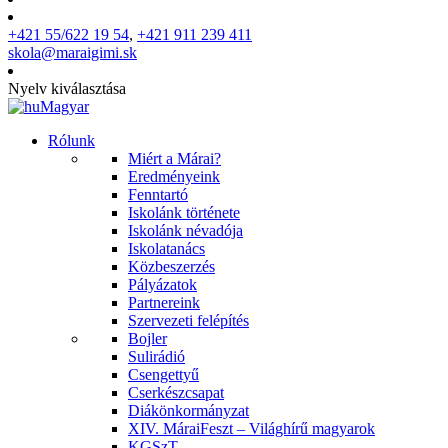
+421 55/622 19 54
,
+421 911 239 411
skola@maraigimi.sk
Nyelv kiválasztása
Magyar
Rólunk
Miért a Márai?
Eredményeink
Fenntartó
Iskolánk története
Iskolánk névadója
Iskolatanács
Közbeszerzés
Pályázatok
Partnereink
Szervezeti felépítés
Bojler
Sulirádió
Csengettyű
Cserkészcsapat
Diákönkormányzat
XIV. MáraiFeszt – Világhírű magyarok
KGSzT