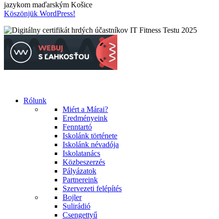
jazykom maďarským Košice
Köszönjük WordPress!
Rólunk
Miért a Márai?
Eredményeink
Fenntartó
Iskolánk története
Iskolánk névadója
Iskolatanács
Közbeszerzés
Pályázatok
Partnereink
Szervezeti felépítés
Bojler
Sulirádió
Csengettyű