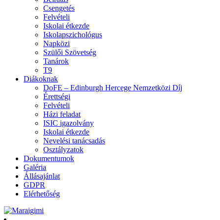
Csengetés
Felvételi
Iskolai étkezde
Iskolapszichológus
Napközi
Szülői Szövetség
Tanárok
T9
Diákoknak
DoFE – Edinburgh Hercege Nemzetközi Díj
Érettségi
Felvételi
Házi feladat
ISIC igazolvány
Iskolai étkezde
Nevelési tanácsadás
Osztályzatok
Dokumentumok
Galéria
Állásajánlat
GDPR
Elérhetőség