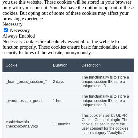
you use this website. These cookies will be stored in your browser
only with your consent. You also have the option to opt-out of these
cookies. But opting out of some of these cookies may affect your
browsing experience.
Necessary
Necessary
Always Enabled
Necessary cookies are absolutely essential for the website to
function properly. These cookies ensure basic functionalities and
security features of the website, anonymously.
Cookie
Duration
Description
The functionality is to store a
_learn_press_session_*
2 days
unique session ID, store a
unique user ID.
The functionality is to store a
_wordpress_lp_guest
1 hour
unique session ID, store a
unique user ID.
This cookie is set by GDPR
Cookie Consent plugin. The
cookielawinfo-
11 months
cookie is used to store the
checkbox-analytics
user consent for the cookies
in the category "Analytics".