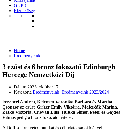
Állásajánlat
GDPR
Elérhetőség
Eredményeink
Home
Eredményeink
3 ezüst és 6 bronz fokozatú Edinburgh
Hercege Nemzetközi Díj
Dátum
2023. október 17.
Kategória
Eredményeink
,
Eredményeink 2023/2024
Ferencei Andrea, Kelemen Veronika Barbara és Mártha
Csongor
az ezüst,
Gríger Emily Viktória, Majerčák Marína,
Žatko Viktória, Chovan Lilla, Hubka Simon Péter és Gajdos
Vilmos
pedig a bronz fokozatot érte el.
A DofE-díj rengeteg munkát és céltudatosságot igényel: a