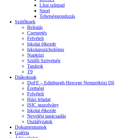
Lírai színpad
Sport
Tehetséggondozás
Szülőknek
Beíratás
Csengetés
Felvételi
Iskolai étkezde
Iskolapszichológus
Napközi
Szülői Szövetség
Tanárok
T9
Diákoknak
DoFE – Edinburgh Hercege Nemzetközi Díj
Érettségi
Felvételi
Házi feladat
ISIC igazolvány
Iskolai étkezde
Nevelési tanácsadás
Osztályzatok
Dokumentumok
Galéria