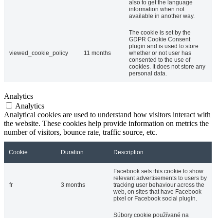
also to get the language
information when not
available in another way.
The cookie is set by the
GDPR Cookie Consent
plugin and is used to store
viewed_cookie_policy
11 months
whether or not user has
consented to the use of
cookies. It does not store any
personal data.
Analytics
Analytics
Analytical cookies are used to understand how visitors interact with
the website. These cookies help provide information on metrics the
number of visitors, bounce rate, traffic source, etc.
Cookie
Duration
Description
Facebook sets this cookie to show
relevant advertisements to users by
fr
3 months
tracking user behaviour across the
web, on sites that have Facebook
pixel or Facebook social plugin.
Súbory cookie používané na