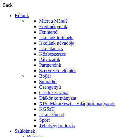
Back
Rólunk
Miért a Márai?
Eredményeink
Fenntartó
Iskolánk története
Iskolánk névadója
Iskolatanács
Közbeszerzés
Pályázatok
Partnereink
Szervezeti felépítés
Bojler
Sulirádió
Csengettyű
Cserkészcsapat
Diákönkormányzat
XIV. MáraiFeszt – Világhírű magyarok
KGSzT
Lírai színpad
Sport
Tehetséggondozás
Szülőknek
Beíratás