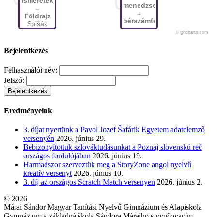
ismeretek
menedzser
–
–
Földrajz
bérszámfejtő
Spišák
Veronika
Highcharts.com
+ 7 tag
Bejelentkezés
Felhasználói név:
Jelszó:
Eredményeink
3. díjat nyertünk a Pavol Jozef Šafárik Egyetem adatelemző
versenyén
2026. június 29.
Bebizonyítottuk szlováktudásunkat a Poznaj slovenskú reč
országos fordulójában
2026. június 19.
Harmadszor szerveztük meg a StoryZone angol nyelvű
kreatív versenyt
2026. június 10.
3. díj az országos Scratch Match versenyen
2026. június 2.
© 2026
Márai Sándor Magyar Tanítási Nyelvű Gimnázium és Alapiskola
Gymnázium a základná škola Sándora Máraiho s vyučovacím