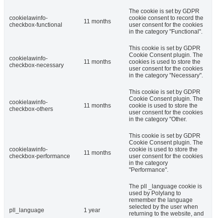
The cookie is set by GDPR
cookielawinfo-
cookie consent to record the
11 months
checkbox-functional
user consent for the cookies
in the category "Functional".
This cookie is set by GDPR
Cookie Consent plugin. The
cookielawinfo-
11 months
cookies is used to store the
checkbox-necessary
user consent for the cookies
in the category "Necessary".
This cookie is set by GDPR
Cookie Consent plugin. The
cookielawinfo-
11 months
cookie is used to store the
checkbox-others
user consent for the cookies
in the category "Other.
This cookie is set by GDPR
Cookie Consent plugin. The
cookielawinfo-
cookie is used to store the
11 months
checkbox-performance
user consent for the cookies
in the category
"Performance".
The pll _language cookie is
used by Polylang to
remember the language
selected by the user when
pll_language
1 year
returning to the website, and