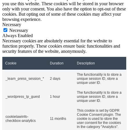
you use this website. These cookies will be stored in your browser
only with your consent. You also have the option to opt-out of these
cookies. But opting out of some of these cookies may affect your
browsing experience.
Necessary
Necessary
Always Enabled
Necessary cookies are absolutely essential for the website to
function properly. These cookies ensure basic functionalities and
security features of the website, anonymously.
Cookie
Duration
Description
The functionality is to store a
_learn_press_session_*
2 days
unique session ID, store a
unique user ID.
The functionality is to store a
_wordpress_lp_guest
1 hour
unique session ID, store a
unique user ID.
This cookie is set by GDPR
Cookie Consent plugin. The
cookielawinfo-
11 months
cookie is used to store the
checkbox-analytics
user consent for the cookies
in the category "Analytics".