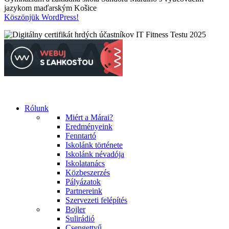
jazykom maďarským Košice
Köszönjük WordPress!
Rólunk
Miért a Márai?
Eredményeink
Fenntartó
Iskolánk története
Iskolánk névadója
Iskolatanács
Közbeszerzés
Pályázatok
Partnereink
Szervezeti felépítés
Bojler
Sulirádió
Csengettyű