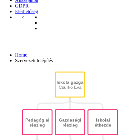
Állásajánlat
GDPR
Elérhetőség
Szervezeti felépítés
Home
Szervezeti felépítés
Iskolaigazgató
Csurkó Éva
Pedagógiai
Gazdasági
Iskolai
részleg
részleg
étkezde