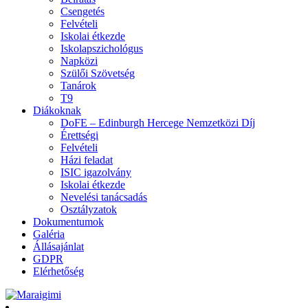
Csengetés
Felvételi
Iskolai étkezde
Iskolapszichológus
Napközi
Szülői Szövetség
Tanárok
T9
Diákoknak
DoFE – Edinburgh Hercege Nemzetközi Díj
Érettségi
Felvételi
Házi feladat
ISIC igazolvány
Iskolai étkezde
Nevelési tanácsadás
Osztályzatok
Dokumentumok
Galéria
Állásajánlat
GDPR
Elérhetőség