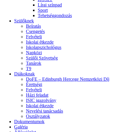
Lírai színpad
Sport
Tehetséggondozás
Szülőknek
Beíratás
Csengetés
Felvételi
Iskolai étkezde
Iskolapszichológus
Napközi
Szülői Szövetség
Tanárok
T9
Diákoknak
DoFE – Edinburgh Hercege Nemzetközi Díj
Érettségi
Felvételi
Házi feladat
ISIC igazolvány
Iskolai étkezde
Nevelési tanácsadás
Osztályzatok
Dokumentumok
Galéria