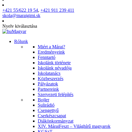
+421 55/622 19 54
,
+421 911 239 411
skola@maraigimi.sk
Nyelv kiválasztása
Magyar
Rólunk
Miért a Márai?
Eredményeink
Fenntartó
Iskolánk története
Iskolánk névadója
Iskolatanács
Közbeszerzés
Pályázatok
Partnereink
Szervezeti felépítés
Bojler
Sulirádió
Csengettyű
Cserkészcsapat
Diákönkormányzat
XIV. MáraiFeszt – Világhírű magyarok
KGSzT