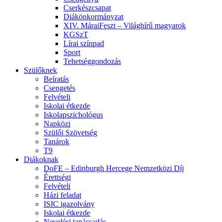
Cserkészcsapat
Diákönkormányzat
XIV. MáraiFeszt – Világhírű magyarok
KGSzT
Lírai színpad
Sport
Tehetséggondozás
Szülőknek
Beíratás
Csengetés
Felvételi
Iskolai étkezde
Iskolapszichológus
Napközi
Szülői Szövetség
Tanárok
T9
Diákoknak
DoFE – Edinburgh Hercege Nemzetközi Díj
Érettségi
Felvételi
Házi feladat
ISIC igazolvány
Iskolai étkezde
Nevelési tanácsadás