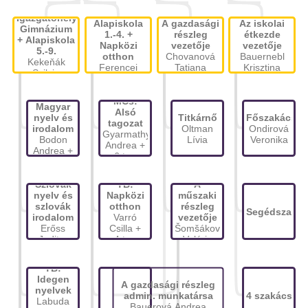
Igazgatóhelyettes
Igazgatóhelyettes
Alapiskola
A gazdasági
Az iskolai
Gimnázium
1.-4. +
részleg
étkezde
+ Alapiskola
Napközi
vezetője
vezetője
5.-9.
otthon
Chovanová
Bauernebl
Kekeňák
Ferencei
Tatiana
Krisztina
Szilvia
Andrea
TB:
MCs:
Magyar
Alsó
nyelv és
Titkárnő
Főszakács
tagozat
irodalom
Oltman
Ondirová
Gyarmathy
Bodon
Lívia
Veronika
Andrea +
Andrea +
6 tag
5 tag
TB:
Szlovák
TB:
A
nyelv és
Napközi
műszaki
szlovák
otthon
részleg
Segédszakác
irodalom
Varró
vezetője
Erőss
Csilla +
Šomšáková
Judit +
4 tag
Valéria
TB:
4 tag
Nevelési
TB:
tanácsadó
Idegen
az
A gazdasági részleg
nyelvek
általános
admin. munkatársa
4 szakács
Labuda
iskola
Bauerová Andrea