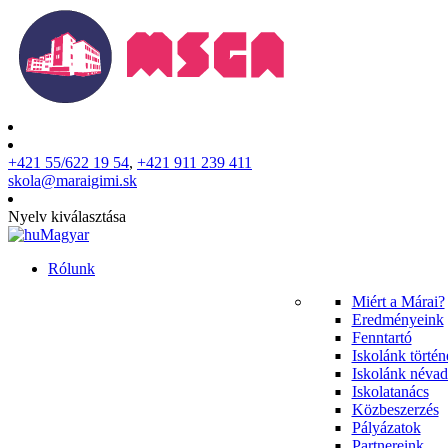
+421 55/622 19 54
,
+421 911 239 411
skola@maraigimi.sk
Nyelv kiválasztása
Magyar
Rólunk
Miért a Márai?
Eredményeink
Fenntartó
Iskolánk történ
Iskolánk névad
Iskolatanács
Közbeszerzés
Pályázatok
Partnereink