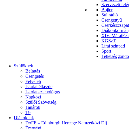
Szervezeti felé
Bojler
Sulirádió
Csengettyű
Cserkészcsapat
Diákönkormán
XIV. MáraiFesz
KGSzT
Lírai színpad
Sport
Tehetséggondo
Szülőknek
Beíratás
Csengetés
Felvételi
Iskolai étkezde
Iskolapszichológus
Napközi
Szülői Szövetség
Tanárok
T9
Diákoknak
DoFE – Edinburgh Hercege Nemzetközi Díj
Érettségi