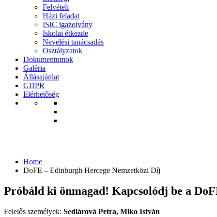
Felvételi
Házi feladat
ISIC igazolvány
Iskolai étkezde
Nevelési tanácsadás
Osztályzatok
Dokumentumok
Galéria
Állásajánlat
GDPR
Elérhetőség
DoFE – Edinburgh Hercege Nemzetközi D
Home
DoFE – Edinburgh Hercege Nemzetközi Díj
Próbáld ki önmagad! Kapcsolódj be a DoFE p
Felelős személyek:
Sedlárová
Petra, Miko István