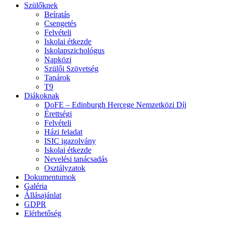
Szülőknek
Beíratás
Csengetés
Felvételi
Iskolai étkezde
Iskolapszichológus
Napközi
Szülői Szövetség
Tanárok
T9
Diákoknak
DoFE – Edinburgh Hercege Nemzetközi Díj
Érettségi
Felvételi
Házi feladat
ISIC igazolvány
Iskolai étkezde
Nevelési tanácsadás
Osztályzatok
Dokumentumok
Galéria
Állásajánlat
GDPR
Elérhetőség