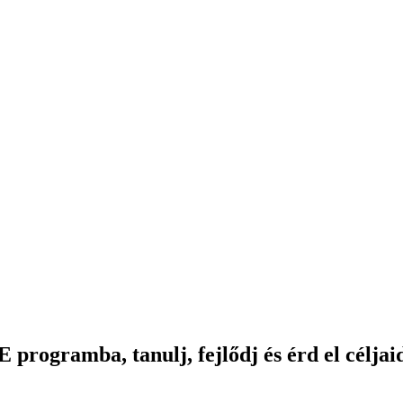
íj
rogramba, tanulj, fejlődj és érd el céljaid