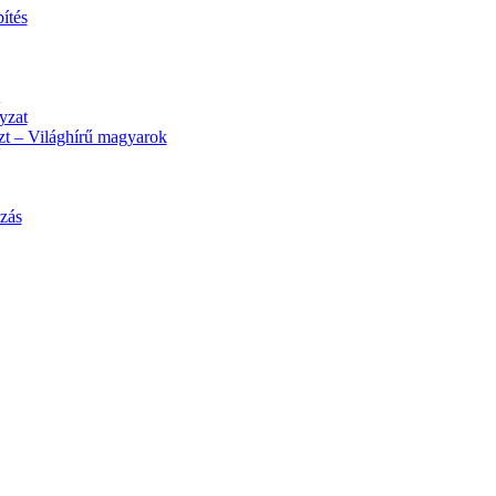
pítés
yzat
t – Világhírű magyarok
zás