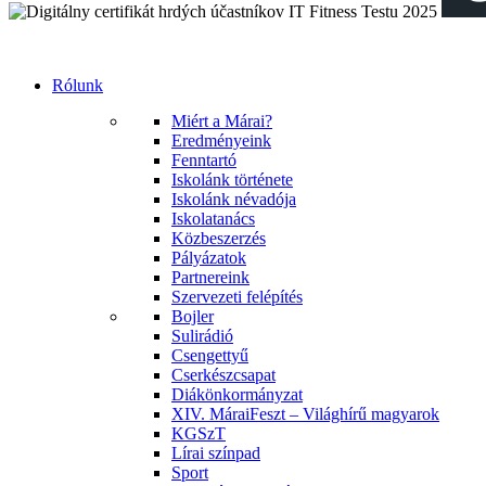
Rólunk
Miért a Márai?
Eredményeink
Fenntartó
Iskolánk története
Iskolánk névadója
Iskolatanács
Közbeszerzés
Pályázatok
Partnereink
Szervezeti felépítés
Bojler
Sulirádió
Csengettyű
Cserkészcsapat
Diákönkormányzat
XIV. MáraiFeszt – Világhírű magyarok
KGSzT
Lírai színpad
Sport