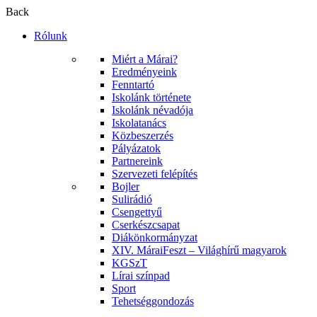
Back
Rólunk
Miért a Márai?
Eredményeink
Fenntartó
Iskolánk története
Iskolánk névadója
Iskolatanács
Közbeszerzés
Pályázatok
Partnereink
Szervezeti felépítés
Bojler
Sulirádió
Csengettyű
Cserkészcsapat
Diákönkormányzat
XIV. MáraiFeszt – Világhírű magyarok
KGSzT
Lírai színpad
Sport
Tehetséggondozás