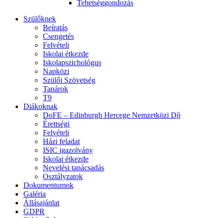
Tehetséggondozás
Szülőknek
Beíratás
Csengetés
Felvételi
Iskolai étkezde
Iskolapszichológus
Napközi
Szülői Szövetség
Tanárok
T9
Diákoknak
DoFE – Edinburgh Hercege Nemzetközi Díj
Érettségi
Felvételi
Házi feladat
ISIC igazolvány
Iskolai étkezde
Nevelési tanácsadás
Osztályzatok
Dokumentumok
Galéria
Állásajánlat
GDPR