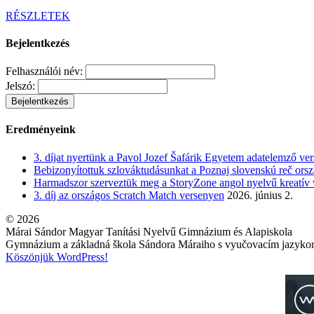
RÉSZLETEK
Bejelentkezés
Felhasználói név:
Jelszó:
Eredményeink
3. díjat nyertünk a Pavol Jozef Šafárik Egyetem adatelemző ve
Bebizonyítottuk szlováktudásunkat a Poznaj slovenskú reč ors
Harmadszor szerveztük meg a StoryZone angol nyelvű kreatív 
3. díj az országos Scratch Match versenyen
2026. június 2.
© 2026
Márai Sándor Magyar Tanítási Nyelvű Gimnázium és Alapiskola
Gymnázium a základná škola Sándora Máraiho s vyučovacím jazyk
Köszönjük WordPress!