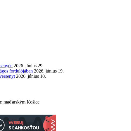
rsenyén
2026. június 29.
zágos fordulójában
2026. június 19.
versenyt
2026. június 10.
om maďarským Košice