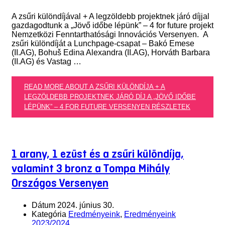
A zsűri különdíjával + A legzöldebb projektnek járó díjjal
gazdagodtunk a „Jövő időbe lépünk” – 4 for future projekt
Nemzetközi Fenntarthatósági Innovációs Versenyen. A
zsűri különdíját a Lunchpage-csapat – Bakó Emese
(II.AG), Bohuš Edina Alexandra (II.AG), Horváth Barbara
(II.AG) és Vastag …
READ MORE ABOUT A ZSŰRI KÜLÖNDÍJA + A
LEGZÖLDEBB PROJEKTNEK JÁRÓ DÍJ A „JÖVŐ IDŐBE
LÉPÜNK” – 4 FOR FUTURE VERSENYEN
RÉSZLETEK
1 arany, 1 ezüst és a zsűri különdíja,
valamint 3 bronz a Tompa Mihály
Országos Versenyen
Dátum
2024. június 30.
Kategória
Eredményeink
,
Eredményeink
2023/2024