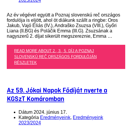
2023/2024
Az év végével együtt a Poznaj slovenskú reč országos
fordulója is eljött, ahol öt diákunk szállt a ringbe: Oros
Jakub, Vajó Éliás (IV.), Andraško Zsuzsa (VIII.), Győri
Liana (II.BG) és Poláčik Emma (III.G). Zsuzsának a
nagyszerű 2. díjat sikerült megszereznie, Emma …
READ MORE ABOUT 2., 3., 5. DÍJ A POZNAJ
SLOVENSKÚ REČ ORSZÁGOS FORDULÓJÁN
RÉSZLETEK
Az 59. Jókai Napok Fődíját nyerte a
KGSzT Komáromban
Dátum
2024. június 17.
Kategória
Eredményeink
,
Eredményeink
2023/2024