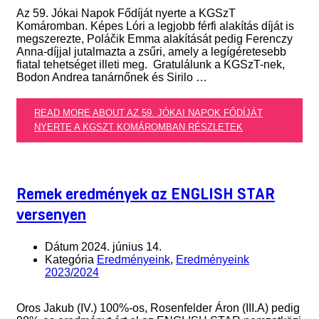
Az 59. Jókai Napok Fődíját nyerte a KGSzT
Komáromban. Képes Lóri a legjobb férfi alakítás díját is
megszerezte, Poláčik Emma alakítását pedig Ferenczy
Anna-díjjal jutalmazta a zsűri, amely a legígéretesebb
fiatal tehetséget illeti meg. Gratulálunk a KGSzT-nek,
Bodon Andrea tanárnőnek és Sirilo …
READ MORE ABOUT AZ 59. JÓKAI NAPOK FŐDÍJÁT
NYERTE A KGSZT KOMÁROMBAN
RÉSZLETEK
Remek eredmények az ENGLISH STAR
versenyen
Dátum
2024. június 14.
Kategória
Eredményeink
,
Eredményeink
2023/2024
Oros Jakub (IV.) 100%-os, Rosenfelder Áron (III.A) pedig