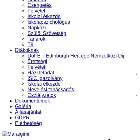
Csengetés
Felvételi
Iskolai étkezde
Iskolapszichológus
Napközi
Szülői Szövetség
Tanárok
T9
Diákoknak
DoFE – Edinburgh Hercege Nemzetközi Díj
Érettségi
Felvételi
Házi feladat
ISIC igazolvány
Iskolai étkezde
Nevelési tanácsadás
Osztályzatok
Dokumentumok
Galéria
Állásajánlat
GDPR
Elérhetőség