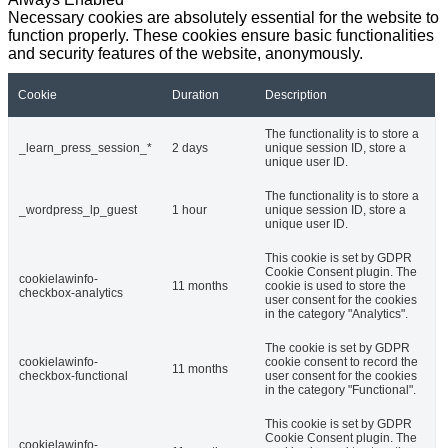
Necessary cookies are absolutely essential for the website to
function properly. These cookies ensure basic functionalities
and security features of the website, anonymously.
Cookie
Duration
Description
The functionality is to store a
_learn_press_session_*
2 days
unique session ID, store a
unique user ID.
The functionality is to store a
_wordpress_lp_guest
1 hour
unique session ID, store a
unique user ID.
This cookie is set by GDPR
Cookie Consent plugin. The
cookielawinfo-
11 months
cookie is used to store the
checkbox-analytics
user consent for the cookies
in the category "Analytics".
The cookie is set by GDPR
cookielawinfo-
cookie consent to record the
11 months
checkbox-functional
user consent for the cookies
in the category "Functional".
This cookie is set by GDPR
Cookie Consent plugin. The
cookielawinfo-