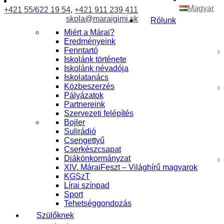
Magyar
+421 55/622 19 54
,
+421 911 239 411
skola@maraigimi.sk
Rólunk
Miért a Márai?
Eredményeink
Fenntartó
Iskolánk története
Iskolánk névadója
Iskolatanács
Közbeszerzés
Pályázatok
Partnereink
Szervezeti felépítés
Bojler
Sulirádió
Csengettyű
Cserkészcsapat
Diákönkormányzat
XIV. MáraiFeszt – Világhírű magyarok
KGSzT
Lírai színpad
Sport
Tehetséggondozás
Szülőknek