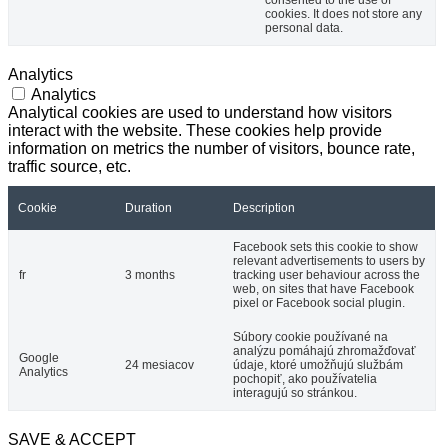
cookies. It does not store any
personal data.
Analytics
Analytics
Analytical cookies are used to understand how visitors
interact with the website. These cookies help provide
information on metrics the number of visitors, bounce rate,
traffic source, etc.
Cookie
Duration
Description
Facebook sets this cookie to show
relevant advertisements to users by
fr
3 months
tracking user behaviour across the
web, on sites that have Facebook
pixel or Facebook social plugin.
Súbory cookie používané na
analýzu pomáhajú zhromažďovať
Google
24 mesiacov
údaje, ktoré umožňujú službám
Analytics
pochopiť, ako používatelia
interagujú so stránkou.
SAVE & ACCEPT