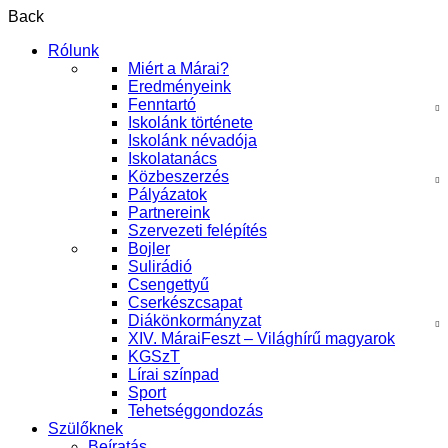
Back
Rólunk
Miért a Márai?
Eredményeink
Fenntartó
Iskolánk története
Iskolánk névadója
Iskolatanács
Közbeszerzés
Pályázatok
Partnereink
Szervezeti felépítés
Bojler
Sulirádió
Csengettyű
Cserkészcsapat
Diákönkormányzat
XIV. MáraiFeszt – Világhírű magyarok
KGSzT
Lírai színpad
Sport
Tehetséggondozás
Szülőknek
Beíratás