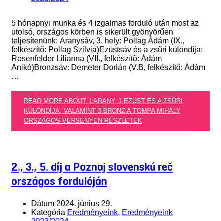
5 hónapnyi munka és 4 izgalmas forduló után most az
utolsó, országos körben is sikerült gyönyörűen
teljesítenünk: Aranysáv, 3. hely: Pollag Ádám (IX.,
felkészítő: Pollag Szilvia)Ezüstsáv és a zsűri különdíja:
Rosenfelder Lilianna (VII., felkészítő: Ádám
Anikó)Bronzsáv: Demeter Dorián (V.B, felkészítő: Ádám
…
READ MORE ABOUT 1 ARANY, 1 EZÜST ÉS A ZSŰRI
KÜLÖNDÍJA, VALAMINT 3 BRONZ A TOMPA MIHÁLY
ORSZÁGOS VERSENYEN
RÉSZLETEK
2., 3., 5. díj a Poznaj slovenskú reč
országos fordulóján
Dátum
2024. június 29.
Kategória
Eredményeink
,
Eredményeink