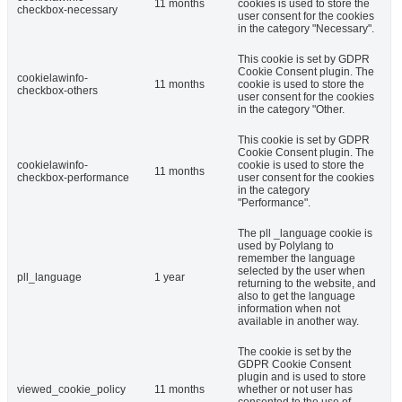
11 months
cookies is used to store the
checkbox-necessary
user consent for the cookies
in the category "Necessary".
This cookie is set by GDPR
Cookie Consent plugin. The
cookielawinfo-
11 months
cookie is used to store the
checkbox-others
user consent for the cookies
in the category "Other.
This cookie is set by GDPR
Cookie Consent plugin. The
cookielawinfo-
cookie is used to store the
11 months
checkbox-performance
user consent for the cookies
in the category
"Performance".
The pll _language cookie is
used by Polylang to
remember the language
selected by the user when
pll_language
1 year
returning to the website, and
also to get the language
information when not
available in another way.
The cookie is set by the
GDPR Cookie Consent
plugin and is used to store
viewed_cookie_policy
11 months
whether or not user has
consented to the use of