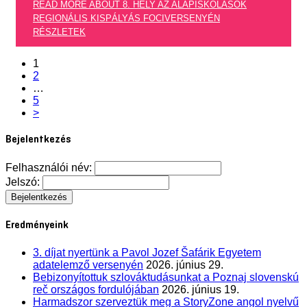
READ MORE ABOUT 8. HELY AZ ALAPISKOLÁSOK
REGIONÁLIS KISPÁLYÁS FOCIVERSENYÉN
RÉSZLETEK
1
2
…
5
>
Bejelentkezés
Felhasználói név:
Jelszó:
Eredményeink
3. díjat nyertünk a Pavol Jozef Šafárik Egyetem
adatelemző versenyén
2026. június 29.
Bebizonyítottuk szlováktudásunkat a Poznaj slovenskú
reč országos fordulójában
2026. június 19.
Harmadszor szerveztük meg a StoryZone angol nyelvű