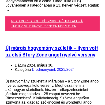
leggyorsabbként ért a célba. Ondo Júlia (III.B)
ugyanebben a kategóriában a 13. helyen végzett. Rajtuk
…
READ MORE ABOUT DÍJSPRINT A ČOKOLÁDOVÁ
TRETRA ATLÉTIKAVERSENYEN
RÉSZLETEK
Új márais hagyomány születik – ilyen volt
az első Story Zone angol nyelvű verseny
Dátum
2024. május 30.
Kategória
Eredményeink 2023/2024
Új hagyomány született a Máraiban – a Story Zone angol
nyelvű szövegalkotó verseny. Méghozzá nem is
akárhogyan startoltunk, hiszen – elképzeléseinket
jócskán meghaladva – 28 csapat nevezett be
Rimaszombattól Királyhelmecig. Szívmelengetően
színvonalas, gazdag szókinccsel és wonderful angol