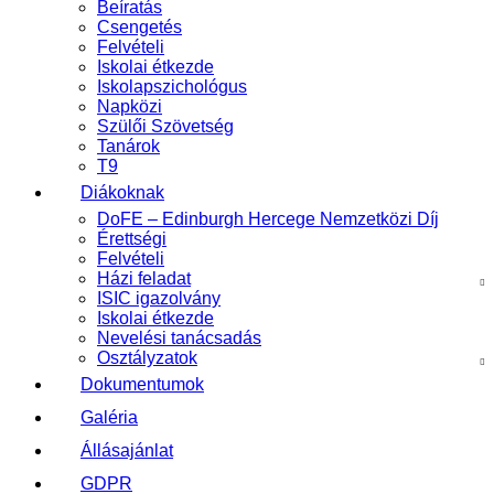
Beíratás
Csengetés
Felvételi
Iskolai étkezde
Iskolapszichológus
Napközi
Szülői Szövetség
Tanárok
T9
Diákoknak
DoFE – Edinburgh Hercege Nemzetközi Díj
Érettségi
Felvételi
Házi feladat
ISIC igazolvány
Iskolai étkezde
Nevelési tanácsadás
Osztályzatok
Dokumentumok
Galéria
Állásajánlat
GDPR