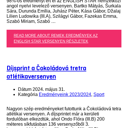
98%-os eredményt ért el az ENGLISH STAR nemzetközi
angol nyelvi levelező versenyen. Bartko Mátyás, Šurkala
Sára, Durunda Emília, Juhász Péter, Kása Gábor, Džalaj
Lilien Ludowika (III.A), Szilágyi Gábor, Fazekas Emma,
Szabó Miriam, Szabó …
READ MORE ABOUT REMEK EREDMÉNYEK AZ
ENGLISH STAR VERSENYEN
RÉSZLETEK
Díjsprint a Čokoládová tretra
atlétikaversenyen
Dátum
2024. május 31.
Kategória
Eredményeink 2023/2024
,
Sport
Nagyon szép eredményeket futottunk a Čokoládová tetra
atlétikai versenyen. A díjsprintet már a kerületi
fordulóban elkezdtük, ahol Ondo Flóra (III.B) 200
méteres síkfutásban 136 versenyzőből 3.