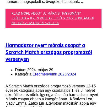
humorral megspékelt szövegeket hallottunk, …
READ MORE ABOUT ÚJ MÁRAIS HAGYOMÁNY
SZÜLETIK – ILYEN VOLT AZ ELSŐ STORY ZONE ANGOL
NYELVŰ VERSENY
RÉSZLETEK
Harmadszor nyert márais csapat a
Scratch Match országos programozói
versenyen
Dátum
2024. május 29.
Kategória
Eredményeink 2023/2024
A Scratch Match országos programozó verseny 12-15
évesek kategóriájában egy csodálatos 1. és 3. helyet
sikerült szereznünk. Így egymás után harmadszor nyert
Márais csapat ebben a kategóriában. Kőmíves Lea,
Nagy Emma, Žatko Lili „Egyiptom macskái” appja egy