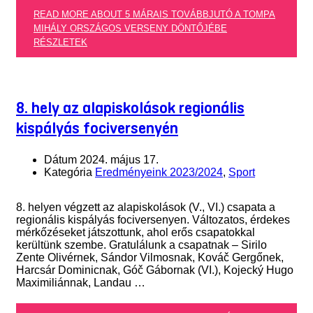
READ MORE ABOUT 5 MÁRAIS TOVÁBBJUTÓ A TOMPA
MIHÁLY ORSZÁGOS VERSENY DÖNTŐJÉBE
RÉSZLETEK
8. hely az alapiskolások regionális
kispályás fociversenyén
Dátum
2024. május 17.
Kategória
Eredményeink 2023/2024
,
Sport
8. helyen végzett az alapiskolások (V., VI.) csapata a
regionális kispályás fociversenyen. Változatos, érdekes
mérkőzéseket játszottunk, ahol erős csapatokkal
kerültünk szembe. Gratulálunk a csapatnak – Sirilo
Zente Olivérnek, Sándor Vilmosnak, Kováč Gergőnek,
Harcsár Dominicnak, Góč Gábornak (VI.), Kojecký Hugo
Maximiliánnak, Landau …