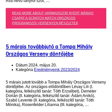
Ava nevű lányról szól, …
READ MORE ABOUT HARMADSZOR NYERT MÁRAIS
CSAPAT A SCRATCH MATCH ORSZÁGOS
PROGRAMOZÓI VERSENYEN
RÉSZLETEK
5 márais továbbjutó a Tompa Mihály
Országos Verseny döntőjébe
Dátum
2024. május 20.
Kategória
Eredményeink 2023/2024
5 márais jutott tovább a Tompa Mihály Országos Verseny
döntőjébe. Az országos elődöntőben Lévay Lili (I.
kategória, felkészítő tanár: Tóth Erzsébet), Demeter
Dorián (II. kategória, felkészítő tanár: Ádám Anikó),
Szabó Levente (II. kategória, felkészítő tanár: Tóth
Mónika), Rosenfelder Lilianna (III. kategória, …