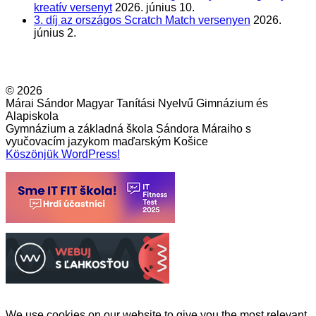
kreatív versenyt
2026. június 10.
3. díj az országos Scratch Match versenyen
2026.
június 2.
© 2026
Márai Sándor Magyar Tanítási Nyelvű Gimnázium és
Alapiskola
Gymnázium a základná škola Sándora Máraiho s
vyučovacím jazykom maďarským Košice
Köszönjük WordPress!
We use cookies on our website to give you the most relevant