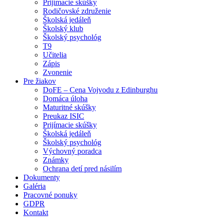
Prijímacie skúšky
Rodičovské združenie
Školská jedáleň
Školský klub
Školský psychológ
T9
Učitelia
Zápis
Zvonenie
Pre žiakov
DoFE – Cena Vojvodu z Edinburghu
Domáca úloha
Maturitné skúšky
Preukaz ISIC
Prijímacie skúšky
Školská jedáleň
Školský psychológ
Výchovný poradca
Známky
Ochrana detí pred násilím
Dokumenty
Galéria
Pracovné ponuky
GDPR
Kontakt