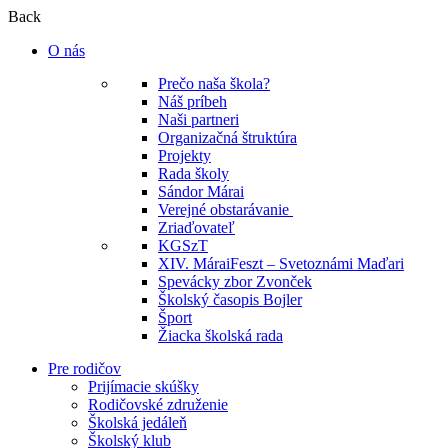
Back
O nás
Prečo naša škola?
Náš príbeh
Naši partneri
Organizačná štruktúra
Projekty
Rada školy
Sándor Márai
Verejné obstarávanie
Zriaďovateľ
KGSzT
XIV. MáraiFeszt – Svetoznámi Maďari
Spevácky zbor Zvonček
Školský časopis Bojler
Šport
Žiacka školská rada
Pre rodičov
Prijímacie skúšky
Rodičovské združenie
Školská jedáleň
Školský klub