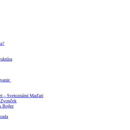
la?
ruktúra
ávanie
zt – Svetoznámi Maďari
 Zvonček
s Bojler
 rada