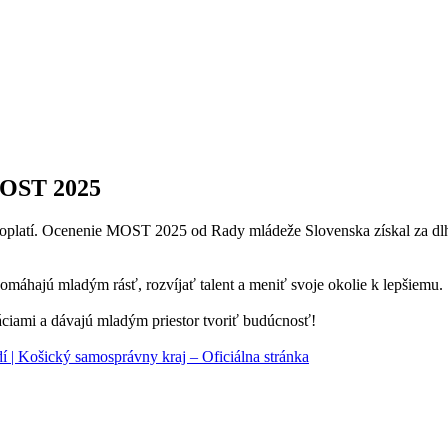
 MOST 2025
 MOST 2025
sa oplatí. Ocenenie MOST 2025 od Rady mládeže Slovenska získal za dl
omáhajú mladým rásť, rozvíjať talent a meniť svoje okolie k lepšiemu.
ciami a dávajú mladým priestor tvoriť budúcnosť!
 | Košický samosprávny kraj – Oficiálna stránka