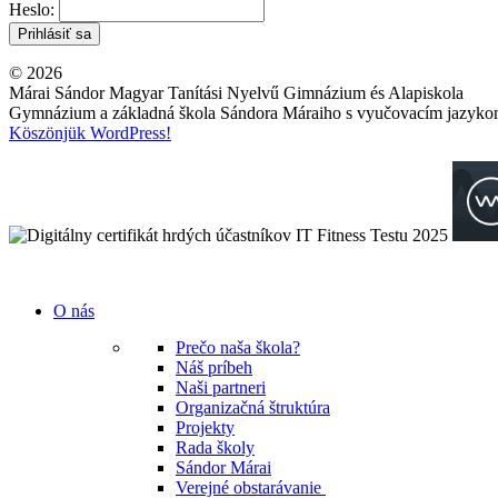
Heslo:
© 2026
Márai Sándor Magyar Tanítási Nyelvű Gimnázium és Alapiskola
Gymnázium a základná škola Sándora Máraiho s vyučovacím jazyk
Köszönjük WordPress!
O nás
Prečo naša škola?
Náš príbeh
Naši partneri
Organizačná štruktúra
Projekty
Rada školy
Sándor Márai
Verejné obstarávanie