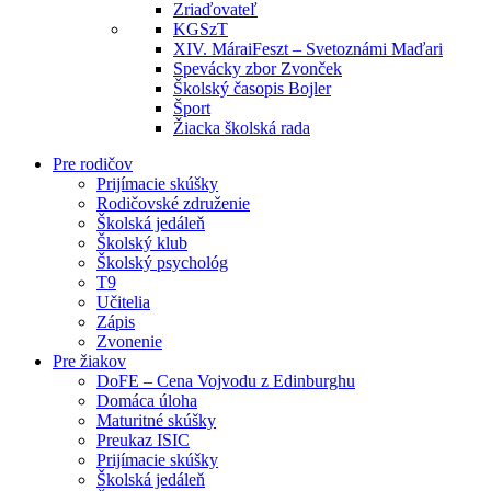
Zriaďovateľ
KGSzT
XIV. MáraiFeszt – Svetoznámi Maďari
Spevácky zbor Zvonček
Školský časopis Bojler
Šport
Žiacka školská rada
Pre rodičov
Prijímacie skúšky
Rodičovské združenie
Školská jedáleň
Školský klub
Školský psychológ
T9
Učitelia
Zápis
Zvonenie
Pre žiakov
DoFE – Cena Vojvodu z Edinburghu
Domáca úloha
Maturitné skúšky
Preukaz ISIC
Prijímacie skúšky
Školská jedáleň