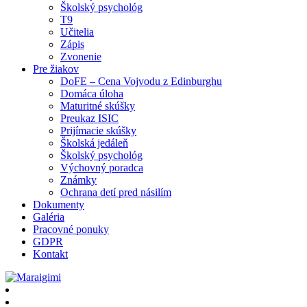
Školský psychológ
T9
Učitelia
Zápis
Zvonenie
Pre žiakov
DoFE – Cena Vojvodu z Edinburghu
Domáca úloha
Maturitné skúšky
Preukaz ISIC
Prijímacie skúšky
Školská jedáleň
Školský psychológ
Výchovný poradca
Známky
Ochrana detí pred násilím
Dokumenty
Galéria
Pracovné ponuky
GDPR
Kontakt