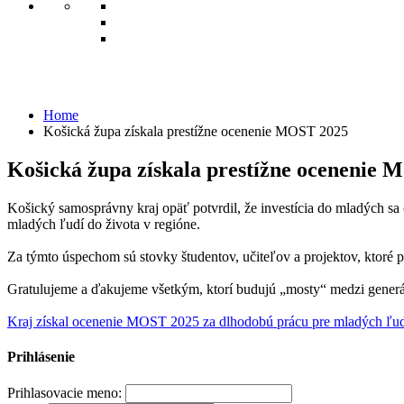
Košická župa získala prestížne ocenenie
Home
Košická župa získala prestížne ocenenie MOST 2025
Košická župa získala prestížne ocenenie
Košický samosprávny kraj opäť potvrdil, že investícia do mladých 
mladých ľudí do života v regióne.
Za týmto úspechom sú stovky študentov, učiteľov a projektov, ktoré p
Gratulujeme a ďakujeme všetkým, ktorí budujú „mosty“ medzi generá
Kraj získal ocenenie MOST 2025 za dlhodobú prácu pre mladých ľudí
Prihlásenie
Prihlasovacie meno: