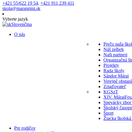
+421 55/622 19 54
,
+421 911 239 411
skola@maraigimi.sk
Vyberte jazyk
Slovenčina
O nás
Prečo naša ško
Náš príbeh
Naši partneri
Organizačná št
Projekty
Rada školy
Sándor Márai
Verejné obstar
Zriaďovateľ
KGSzT
XIV. MáraiFes
Spevácky zbor
Školský časopi
Šport
Žiacka školská
Pre rodičov