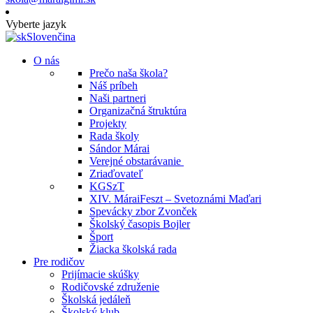
Vyberte jazyk
Slovenčina
O nás
Prečo naša škola?
Náš príbeh
Naši partneri
Organizačná štruktúra
Projekty
Rada školy
Sándor Márai
Verejné obstarávanie
Zriaďovateľ
KGSzT
XIV. MáraiFeszt – Svetoznámi Maďari
Spevácky zbor Zvonček
Školský časopis Bojler
Šport
Žiacka školská rada
Pre rodičov
Prijímacie skúšky
Rodičovské združenie
Školská jedáleň
Školský klub