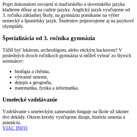
Popri dokonalom osvojení si maďarského a slovenského jazyka
kladieme dôraz aj na cudzie jazyky. Anglický jazyk vyučujeme od
3. ročníka základnej školy, na gymnáziu ponúkame na výber
nemecký a španielsky jazyk. Študentov pripravujeme aj na jazykové
olympiády.
Špecializácia od 3. ročníka gymnázia
Túžiš byť lekárom, archeológom, alebo etickým hackerom? V
posledných dvoch ročníkoch gymnázia si môžeš vybrať zo štyroch
seminárov:
biológia a chémia,
výtvarné umenie,
dejepis a geografia,
matematika, fyzika a informatika.
Umelecké vzdelávanie
Vzdelávanie s umeleckým zameraním funguje na škole už takmer
dve dekády. Okrem kresby vyučujeme dizajn, históriu umenia a
animáciu.
VIAC INFO