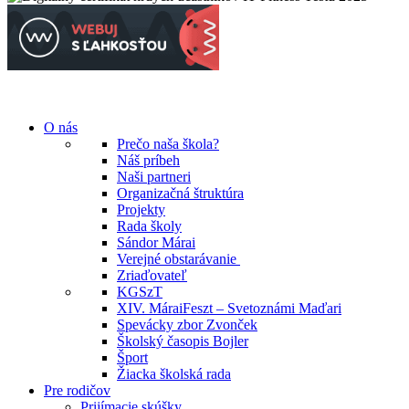
O nás
Prečo naša škola?
Náš príbeh
Naši partneri
Organizačná štruktúra
Projekty
Rada školy
Sándor Márai
Verejné obstarávanie
Zriaďovateľ
KGSzT
XIV. MáraiFeszt – Svetoznámi Maďari
Spevácky zbor Zvonček
Školský časopis Bojler
Šport
Žiacka školská rada
Pre rodičov
Prijímacie skúšky