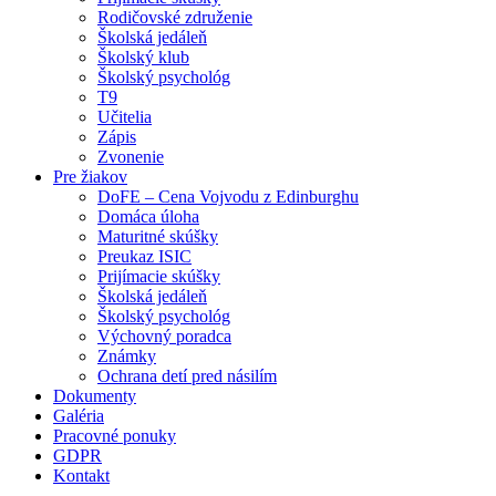
Rodičovské združenie
Školská jedáleň
Školský klub
Školský psychológ
T9
Učitelia
Zápis
Zvonenie
Pre žiakov
DoFE – Cena Vojvodu z Edinburghu
Domáca úloha
Maturitné skúšky
Preukaz ISIC
Prijímacie skúšky
Školská jedáleň
Školský psychológ
Výchovný poradca
Známky
Ochrana detí pred násilím
Dokumenty
Galéria
Pracovné ponuky
GDPR
Kontakt