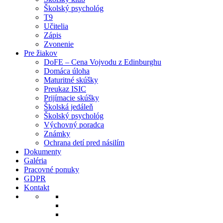
Školský psychológ
T9
Učitelia
Zápis
Zvonenie
Pre žiakov
DoFE – Cena Vojvodu z Edinburghu
Domáca úloha
Maturitné skúšky
Preukaz ISIC
Prijímacie skúšky
Školská jedáleň
Školský psychológ
Výchovný poradca
Známky
Ochrana detí pred násilím
Dokumenty
Galéria
Pracovné ponuky
GDPR
Kontakt