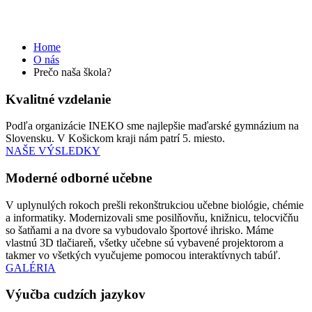
Prečo naša škola?
Home
O nás
Prečo naša škola?
Kvalitné vzdelanie
Podľa organizácie INEKO sme najlepšie maďarské gymnázium na
Slovensku. V Košickom kraji nám patrí 5. miesto.
NAŠE VÝSLEDKY
Moderné odborné učebne
V uplynulých rokoch prešli rekonštrukciou učebne biológie, chémie
a informatiky. Modernizovali sme posilňovňu, knižnicu, telocvičňu
so šatňami a na dvore sa vybudovalo športové ihrisko. Máme
vlastnú 3D tlačiareň, všetky učebne sú vybavené projektorom a
takmer vo všetkých vyučujeme pomocou interaktívnych tabúľ.
GALÉRIA
Výučba cudzích jazykov