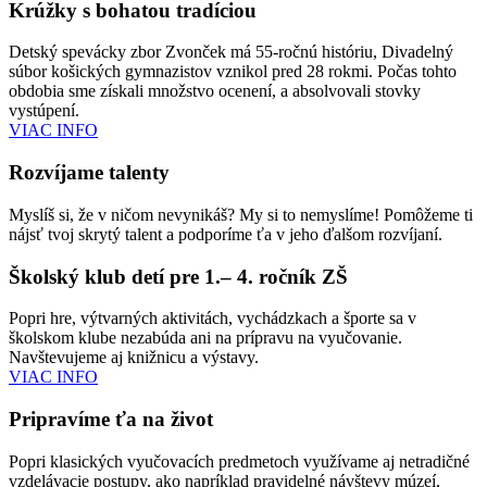
Krúžky s bohatou tradíciou
Detský spevácky zbor Zvonček má 55-ročnú históriu, Divadelný
súbor košických gymnazistov vznikol pred 28 rokmi. Počas tohto
obdobia sme získali množstvo ocenení, a absolvovali stovky
vystúpení.
VIAC INFO
Rozvíjame talenty
Myslíš si, že v ničom nevynikáš? My si to nemyslíme! Pomôžeme ti
nájsť tvoj skrytý talent a podporíme ťa v jeho ďalšom rozvíjaní.
Školský klub detí pre 1.– 4. ročník ZŠ
Popri hre, výtvarných aktivitách, vychádzkach a športe sa v
školskom klube nezabúda ani na prípravu na vyučovanie.
Navštevujeme aj knižnicu a výstavy.
VIAC INFO
Pripravíme ťa na život
Popri klasických vyučovacích predmetoch využívame aj netradičné
vzdelávacie postupy, ako napríklad pravidelné návštevy múzeí,