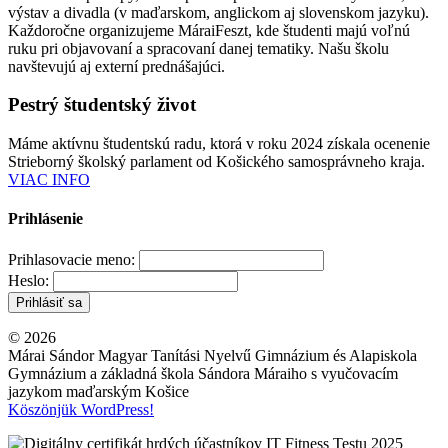
výstav a divadla (v maďarskom, anglickom aj slovenskom jazyku).
Každoročne organizujeme MáraiFeszt, kde študenti majú voľnú
ruku pri objavovaní a spracovaní danej tematiky. Našu školu
navštevujú aj externí prednášajúci.
Pestrý študentský život
Máme aktívnu študentskú radu, ktorá v roku 2024 získala ocenenie
Strieborný školský parlament od Košického samosprávneho kraja.
VIAC INFO
Prihlásenie
Prihlasovacie meno:
Heslo:
© 2026
Márai Sándor Magyar Tanítási Nyelvű Gimnázium és Alapiskola
Gymnázium a základná škola Sándora Máraiho s vyučovacím
jazykom maďarským Košice
Köszönjük WordPress!