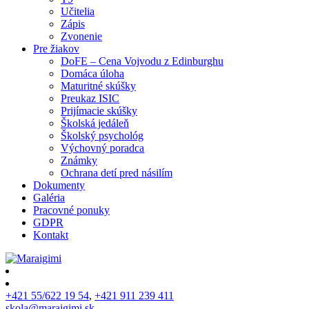
Učitelia
Zápis
Zvonenie
Pre žiakov
DoFE – Cena Vojvodu z Edinburghu
Domáca úloha
Maturitné skúšky
Preukaz ISIC
Prijímacie skúšky
Školská jedáleň
Školský psychológ
Výchovný poradca
Známky
Ochrana detí pred násilím
Dokumenty
Galéria
Pracovné ponuky
GDPR
Kontakt
+421 55/622 19 54
,
+421 911 239 411
skola@maraigimi.sk