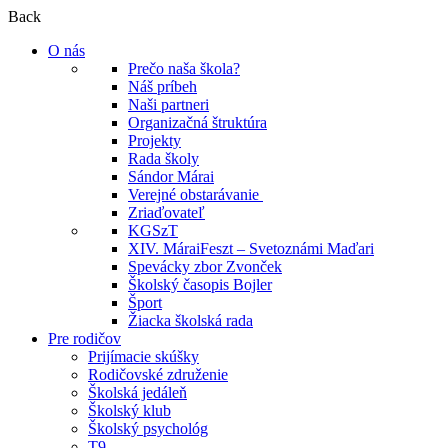
Back
O nás
Prečo naša škola?
Náš príbeh
Naši partneri
Organizačná štruktúra
Projekty
Rada školy
Sándor Márai
Verejné obstarávanie
Zriaďovateľ
KGSzT
XIV. MáraiFeszt – Svetoznámi Maďari
Spevácky zbor Zvonček
Školský časopis Bojler
Šport
Žiacka školská rada
Pre rodičov
Prijímacie skúšky
Rodičovské združenie
Školská jedáleň
Školský klub
Školský psychológ
T9