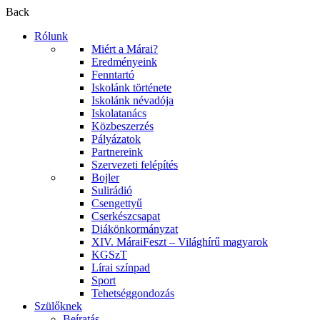
Back
Rólunk
Miért a Márai?
Eredményeink
Fenntartó
Iskolánk története
Iskolánk névadója
Iskolatanács
Közbeszerzés
Pályázatok
Partnereink
Szervezeti felépítés
Bojler
Sulirádió
Csengettyű
Cserkészcsapat
Diákönkormányzat
XIV. MáraiFeszt – Világhírű magyarok
KGSzT
Lírai színpad
Sport
Tehetséggondozás
Szülőknek
Beíratás