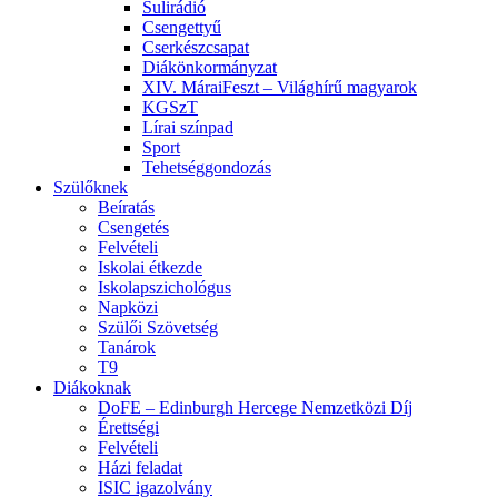
Sulirádió
Csengettyű
Cserkészcsapat
Diákönkormányzat
XIV. MáraiFeszt – Világhírű magyarok
KGSzT
Lírai színpad
Sport
Tehetséggondozás
Szülőknek
Beíratás
Csengetés
Felvételi
Iskolai étkezde
Iskolapszichológus
Napközi
Szülői Szövetség
Tanárok
T9
Diákoknak
DoFE – Edinburgh Hercege Nemzetközi Díj
Érettségi
Felvételi
Házi feladat
ISIC igazolvány