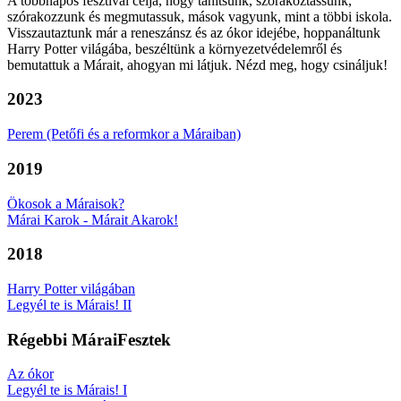
A többnapos fesztivál célja, hogy tanítsunk, szórakoztassunk,
szórakozzunk és
megmutassuk, mások vagyunk, mint a többi iskola
.
Visszautaztunk már a reneszánsz és az ókor idejébe, hoppanáltunk
Harry Potter világába, beszéltünk a környezetvédelemről és
bemutattuk a Márait, ahogyan mi látjuk. Nézd meg, hogy csináljuk!
2023
Perem (Petőfi és a reformkor a Máraiban)
2019
Ökosok a Máraisok?
Márai Karok - Márait Akarok!
2018
Harry Potter világában
Legyél te is Márais! II
Régebbi MáraiFesztek
Az ókor
Legyél te is Márais! I