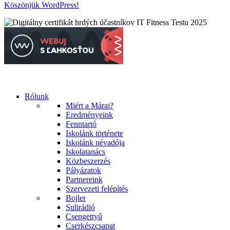
Köszönjük WordPress!
Rólunk
Miért a Márai?
Eredményeink
Fenntartó
Iskolánk története
Iskolánk névadója
Iskolatanács
Közbeszerzés
Pályázatok
Partnereink
Szervezeti felépítés
Bojler
Sulirádió
Csengettyű
Cserkészcsapat