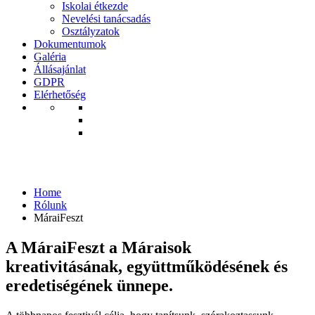
Iskolai étkezde
Nevelési tanácsadás
Osztályzatok
Dokumentumok
Galéria
Állásajánlat
GDPR
Elérhetőség
MáraiFeszt
Home
Rólunk
MáraiFeszt
A MáraiFeszt a Máraisok
kreativitásának, együttműködésének és
eredetiségének ünnepe.