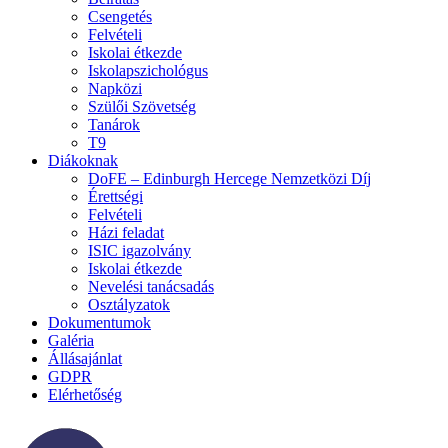
Csengetés
Felvételi
Iskolai étkezde
Iskolapszichológus
Napközi
Szülői Szövetség
Tanárok
T9
Diákoknak
DoFE – Edinburgh Hercege Nemzetközi Díj
Érettségi
Felvételi
Házi feladat
ISIC igazolvány
Iskolai étkezde
Nevelési tanácsadás
Osztályzatok
Dokumentumok
Galéria
Állásajánlat
GDPR
Elérhetőség