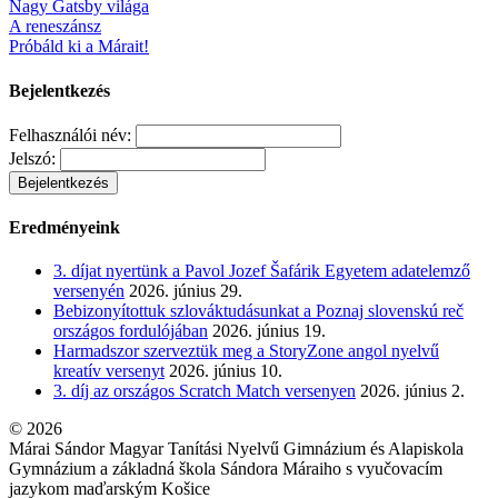
Nagy Gatsby világa
A reneszánsz
Próbáld ki a Márait!
Bejelentkezés
Felhasználói név:
Jelszó:
Eredményeink
3. díjat nyertünk a Pavol Jozef Šafárik Egyetem adatelemző
versenyén
2026. június 29.
Bebizonyítottuk szlováktudásunkat a Poznaj slovenskú reč
országos fordulójában
2026. június 19.
Harmadszor szerveztük meg a StoryZone angol nyelvű
kreatív versenyt
2026. június 10.
3. díj az országos Scratch Match versenyen
2026. június 2.
© 2026
Márai Sándor Magyar Tanítási Nyelvű Gimnázium és Alapiskola
Gymnázium a základná škola Sándora Máraiho s vyučovacím
jazykom maďarským Košice