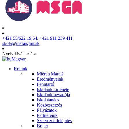
+421 55/622 19 54
,
+421 911 239 411
skola@maraigimi.sk
Nyelv kiválasztása
Magyar
Rólunk
Miért a Márai?
Eredményeink
Fenntartó
Iskolánk története
Iskolánk névadója
Iskolatanács
Közbeszerzés
Pályázatok
Partnereink
Szervezeti felépítés
Bojler