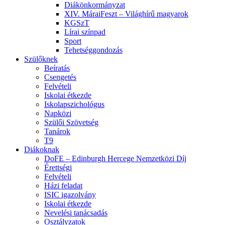
Diákönkormányzat
XIV. MáraiFeszt – Világhírű magyarok
KGSzT
Lírai színpad
Sport
Tehetséggondozás
Szülőknek
Beíratás
Csengetés
Felvételi
Iskolai étkezde
Iskolapszichológus
Napközi
Szülői Szövetség
Tanárok
T9
Diákoknak
DoFE – Edinburgh Hercege Nemzetközi Díj
Érettségi
Felvételi
Házi feladat
ISIC igazolvány
Iskolai étkezde
Nevelési tanácsadás
Osztályzatok