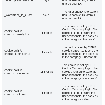
_learn_press_session_*
2 days
unique session ID, store a
unique user ID.
The functionality is to store a
_wordpress_lp_guest
1 hour
unique session ID, store a
unique user ID.
This cookie is set by GDPR
Cookie Consent plugin. The
cookielawinfo-
11 months
cookie is used to store the
checkbox-analytics
user consent for the cookies
in the category "Analytics".
The cookie is set by GDPR
cookielawinfo-
cookie consent to record the
11 months
checkbox-functional
user consent for the cookies
in the category "Functional".
This cookie is set by GDPR
Cookie Consent plugin. The
cookielawinfo-
11 months
cookies is used to store the
checkbox-necessary
user consent for the cookies
in the category "Necessary".
This cookie is set by GDPR
Cookie Consent plugin. The
cookielawinfo-
11 months
cookie is used to store the
checkbox-others
user consent for the cookies
in the category "Other.