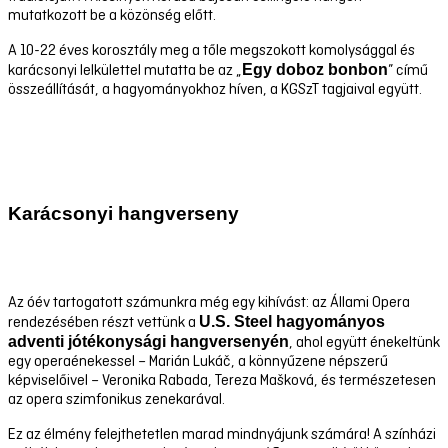
mutatkozott be a közönség előtt.
A 10-22 éves korosztály meg a tőle megszokott komolysággal és
Egy doboz bonbon
karácsonyi lelkülettel mutatta be az „
” című
összeállítását, a hagyományokhoz híven, a KGSzT tagjaival együtt.
Karácsonyi hangverseny
Az óév tartogatott számunkra még egy kihívást: az Állami Opera
U.S. Steel hagyományos
rendezésében részt vettünk a
adventi jótékonysági hangversenyén
, ahol együtt énekeltünk
egy operaénekessel – Marián Lukáč, a könnyűzene népszerű
képviselőivel – Veronika Rabada, Tereza Mašková, és természetesen
az opera szimfonikus zenekarával.
Ez az élmény felejthetetlen marad mindnyájunk számára! A színházi