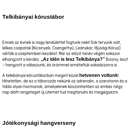
Telkibányai kórustábor
Ennek az évnek is nagy lendülettel fogtunk neki! Sok tervünk volt,
lelkes csapatok (Kicsinyek, Csengettyű, Leánykar, Ifjúsági Kórus)
várták a szeptemberi kezdést. Már az előző tanév végén sokszor
„Az idén is lesz Telkibánya?”
elhangzott a kérdés:
Bizony, lesz!
– hangzott a válaszunk, és örömmel ismételtük sokadszorra is.
hetvenen voltunk
A telkibányai kórustáborban megint közel
!
Hihetetlen, de ez a táborozás nekünk az adrenalin, a szerotonin és a
többi olyan hormonok, amelyeknek köszönhetően az ember négy
nap alatt rengeteget új ütemet tud megtanulni és megjegyezni.
Jótékonysági hangverseny