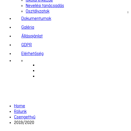
Iskolai étkezde
Nevelési tanácsadás
Osztályzatok
Dokumentumok
Galéria
Állásajánlat
GDPR
Elérhetőség
2019/2020
Home
Rólunk
Csengettyű
2019/2020