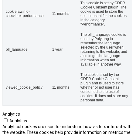
This cookie is set by GDPR
Cookie Consent plugin. The
cookielawinfo-
cookie is used to store the
11 months
checkbox-performance
user consent for the cookies
in the category
"Performance".
The pll _language cookie is
used by Polylang to
remember the language
selected by the user when
pll_language
1 year
returning to the website, and
also to get the language
information when not
available in another way.
The cookie is set by the
GDPR Cookie Consent
plugin and is used to store
viewed_cookie_policy
11 months
whether or not user has
consented to the use of
cookies. It does not store any
personal data.
Analytics
Analytics
Analytical cookies are used to understand how visitors interact with
the website. These cookies help provide information on metrics the