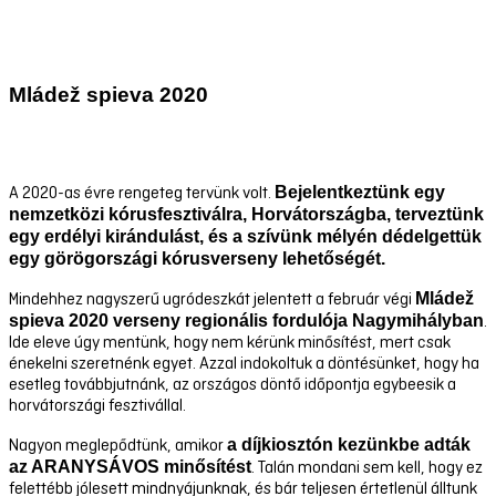
Mládež spieva 2020
Bejelentkeztünk egy
A 2020-as évre rengeteg tervünk volt.
nemzetközi kórusfesztiválra, Horvátországba, terveztünk
egy erdélyi kirándulást, és a szívünk mélyén dédelgettük
egy görögországi kórusverseny lehetőségét.
Mládež
Mindehhez nagyszerű ugródeszkát jelentett a február végi
spieva 2020 verseny regionális fordulója Nagymihályban
.
Ide eleve úgy mentünk, hogy nem kérünk minősítést, mert csak
énekelni szeretnénk egyet. Azzal indokoltuk a döntésünket, hogy ha
esetleg továbbjutnánk, az országos döntő időpontja egybeesik a
horvátországi fesztivállal.
a díjkiosztón kezünkbe adták
Nagyon meglepődtünk, amikor
az ARANYSÁVOS minősítést
. Talán mondani sem kell, hogy ez
felettébb jólesett mindnyájunknak, és bár teljesen értetlenül álltunk