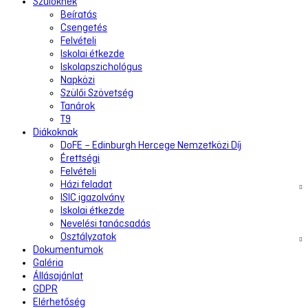
Szülőknek
Beíratás
Csengetés
Felvételi
Iskolai étkezde
Iskolapszichológus
Napközi
Szülői Szövetség
Tanárok
T9
Diákoknak
DoFE – Edinburgh Hercege Nemzetközi Díj
Érettségi
Felvételi
Házi feladat
ISIC igazolvány
Iskolai étkezde
Nevelési tanácsadás
Osztályzatok
Dokumentumok
Galéria
Állásajánlat
GDPR
Elérhetőség