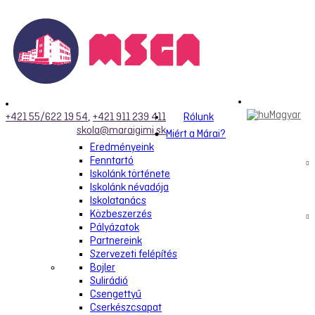
Magyar
+421 55/622 19 54
,
+421 911 239 411
Rólunk
skola@maraigimi.sk
Miért a Márai?
Eredményeink
Fenntartó
Iskolánk története
Iskolánk névadója
Iskolatanács
Közbeszerzés
Pályázatok
Partnereink
Szervezeti felépítés
Bojler
Sulirádió
Csengettyű
Cserkészcsapat