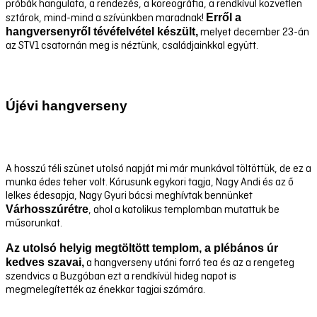
próbák hangulata, a rendezés, a koreográfia, a rendkívül közvetlen
Erről a
sztárok, mind-mind a szívünkben maradnak!
hangversenyről tévéfelvétel készült,
melyet december 23-án
az STV1 csatornán meg is néztünk, családjainkkal együtt.
Újévi hangverseny
A hosszú téli szünet utolsó napját mi már munkával töltöttük, de ez a
munka édes teher volt. Kórusunk egykori tagja, Nagy Andi és az ő
lelkes édesapja, Nagy Gyuri bácsi meghívtak bennünket
Várhosszúrétre
, ahol a katolikus templomban mutattuk be
műsorunkat.
Az utolsó helyig megtöltött templom, a plébános úr
kedves szavai,
a hangverseny utáni forró tea és az a rengeteg
szendvics a Buzgóban ezt a rendkívül hideg napot is
megmelegítették az énekkar tagjai számára.