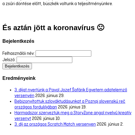
a zsűri döntése előtt, büszkék voltunk a teljesítményünkre.
És aztán jött a koronavírus 🙁
Bejelentkezés
Felhasználói név:
Jelszó:
Eredményeink
3. díjat nyertünk a Pavol Jozef Šafárik Egyetem adatelemző
versenyén
2026. június 29.
Bebizonyítottuk szlováktudásunkat a Poznaj slovenskú reč
országos fordulójában
2026. június 19.
Harmadszor szerveztük meg a StoryZone angol nyelvű kreatív
versenyt
2026. június 10.
3. díj az országos Scratch Match versenyen
2026. június 2.