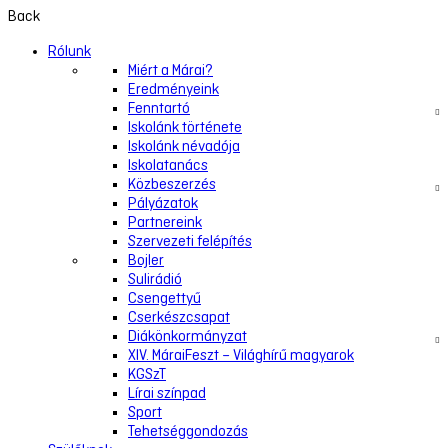
Back
Rólunk
Miért a Márai?
Eredményeink
Fenntartó
Iskolánk története
Iskolánk névadója
Iskolatanács
Közbeszerzés
Pályázatok
Partnereink
Szervezeti felépítés
Bojler
Sulirádió
Csengettyű
Cserkészcsapat
Diákönkormányzat
XIV. MáraiFeszt – Világhírű magyarok
KGSzT
Lírai színpad
Sport
Tehetséggondozás