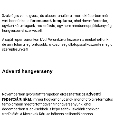
Szükség is volt a gyors, de alapos tanulásra, mert októberben már
ferencesek temploma
várt bennünket a
, ahol Havasi Veronika,
egykori kórustagunk, ma szólista, egy nem mindennapi jótékonysági
hangversenyt szervezett.
A saját repertoárunkon kívül Veronikával közösen is énekelhettünk,
de ami talán a legfontosabb, a közönség állótapssal köszönte meg a
szereplésünket!
Adventi hangverseny
adventi
Novemberben gyorsított tempóban elkészítettük az
repertoárunkat
. Immár hagyományosnak mondható a református
templomban megtartott adventi hangversenyünk, ahol
decemberben a legkisebbek is képviselték iskolánk énekkari
tradícióját. A Kicsinyek Kórusa bájosan csilingelő hangon