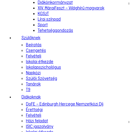
Diákönkormányzat
XIV. MáraiFeszt – Világhírű magyarok
KGSzT
Lírai színpad
Sport
Tehetséggondozás
Szülőknek
Beíratás
Csengetés
Felvételi
Iskolai étkezde
Iskolapszichológus
Napközi
Szülői Szövetség
Tanárok
T9
Diákoknak
DoFE – Edinburgh Hercege Nemzetközi Díj
Érettségi
Felvételi
Házi feladat
ISIC igazolvány