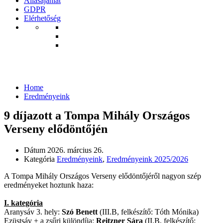
Állásajánlat
GDPR
Elérhetőség
Eredményeink
Home
Eredményeink
9 díjazott a Tompa Mihály Országos
Verseny elődöntőjén
Dátum
2026. március 26.
Kategória
Eredményeink
,
Eredményeink 2025/2026
A Tompa Mihály Országos Verseny elődöntőjéről nagyon szép
eredményeket hoztunk haza:
I. kategória
Aranysáv 3. hely:
Szó Benett
(III.B, felkészítő: Tóth Mónika)
Ezüstsáv + a zsűri különdíja:
Reitzner Sára
(II.B, felkészítő: