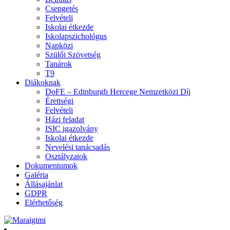
Csengetés
Felvételi
Iskolai étkezde
Iskolapszichológus
Napközi
Szülői Szövetség
Tanárok
T9
Diákoknak
DoFE – Edinburgh Hercege Nemzetközi Díj
Érettségi
Felvételi
Házi feladat
ISIC igazolvány
Iskolai étkezde
Nevelési tanácsadás
Osztályzatok
Dokumentumok
Galéria
Állásajánlat
GDPR
Elérhetőség