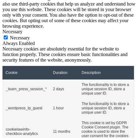
also use third-party cookies that help us analyze and understand how
you use this website. These cookies will be stored in your browser
only with your consent. You also have the option to opt-out of these
cookies. But opting out of some of these cookies may affect your
browsing experience.
Necessary
Necessary
Always Enabled
Necessary cookies are absolutely essential for the website to
function properly. These cookies ensure basic functionalities and
security features of the website, anonymously.
Cookie
Duration
Description
The functionality is to store a
_learn_press_session_*
2 days
unique session ID, store a
unique user ID.
The functionality is to store a
_wordpress_lp_guest
1 hour
unique session ID, store a
unique user ID.
This cookie is set by GDPR
Cookie Consent plugin. The
cookielawinfo-
11 months
cookie is used to store the
checkbox-analytics
user consent for the cookies