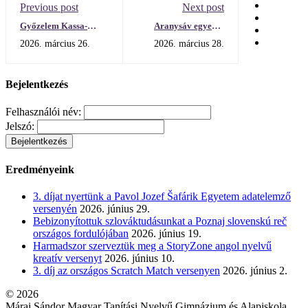
Previous post
Next post
Győzelem Kassa-
Aranysáv egyenes
Óváros járási
továbbjutással az
2026. március 26.
2026. március 28.
röplabdaversenyén
országos fordulóba a
Mládež spieva
kórusversenyen
Bejelentkezés
Felhasználói név:
Jelszó:
Eredményeink
3. díjat nyertünk a Pavol Jozef Šafárik Egyetem adatelemző
versenyén
2026. június 29.
Bebizonyítottuk szlováktudásunkat a Poznaj slovenskú reč
országos fordulójában
2026. június 19.
Harmadszor szerveztük meg a StoryZone angol nyelvű
kreatív versenyt
2026. június 10.
3. díj az országos Scratch Match versenyen
2026. június 2.
© 2026
Márai Sándor Magyar Tanítási Nyelvű Gimnázium és Alapiskola