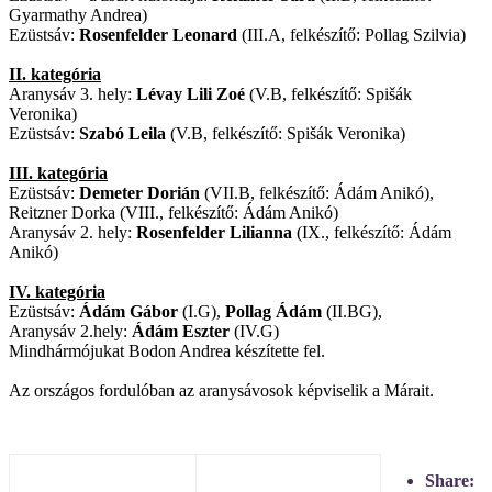
Gyarmathy Andrea)
Ezüstsáv:
Rosenfelder Leonard
(III.A, felkészítő: Pollag Szilvia)
II. kategória
Aranysáv 3. hely:
Lévay Lili Zoé
(V.B, felkészítő: Spišák
Veronika)
Ezüstsáv:
Szabó Leila
(V.B, felkészítő: Spišák Veronika)
III. kategória
Ezüstsáv:
Demeter Dorián
(VII.B, felkészítő: Ádám Anikó),
Reitzner Dorka (VIII., felkészítő: Ádám Anikó)
Aranysáv 2. hely:
Rosenfelder Lilianna
(IX., felkészítő: Ádám
Anikó)
IV. kategória
Ezüstsáv:
Ádám Gábor
(I.G),
Pollag Ádám
(
II.BG
),
Aranysáv 2.hely:
Ádám Eszter
(IV.G)
Mindhármójukat Bodon Andrea készítette fel.
Az országos fordulóban az aranysávosok képviselik a Márait.
Share: