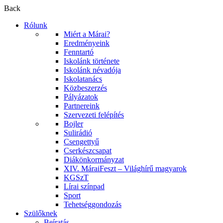
Back
Rólunk
Miért a Márai?
Eredményeink
Fenntartó
Iskolánk története
Iskolánk névadója
Iskolatanács
Közbeszerzés
Pályázatok
Partnereink
Szervezeti felépítés
Bojler
Sulirádió
Csengettyű
Cserkészcsapat
Diákönkormányzat
XIV. MáraiFeszt – Világhírű magyarok
KGSzT
Lírai színpad
Sport
Tehetséggondozás
Szülőknek
Beíratás