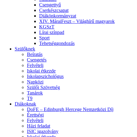
Csengettyű
Cserkészcsapat
Diákönkormányzat
XIV. MáraiFeszt – Világhírű magyarok
KGSzT
Lírai színpad
Sport
Tehetséggondozás
Szülőknek
Beíratás
Csengetés
Felvételi
Iskolai étkezde
Iskolapszichológus
Napközi
Szülői Szövetség
Tanárok
T9
Diákoknak
DoFE – Edinburgh Hercege Nemzetközi Díj
Érettségi
Felvételi
Házi feladat
ISIC igazolvány
Iskolai étkezde