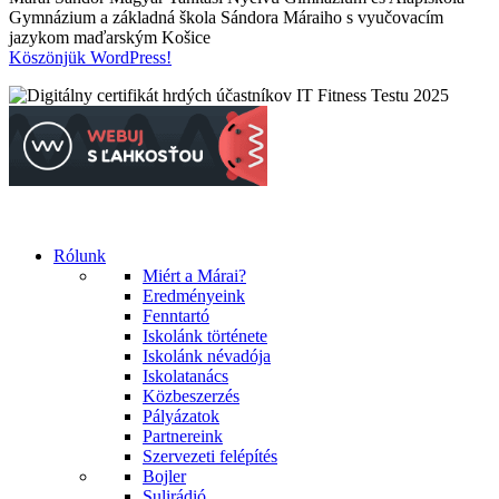
Gymnázium a základná škola Sándora Máraiho s vyučovacím
jazykom maďarským Košice
Köszönjük WordPress!
Rólunk
Miért a Márai?
Eredményeink
Fenntartó
Iskolánk története
Iskolánk névadója
Iskolatanács
Közbeszerzés
Pályázatok
Partnereink
Szervezeti felépítés
Bojler
Sulirádió