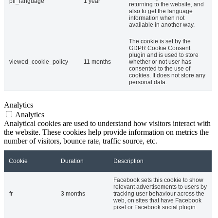
pll_language
1 year
returning to the website, and
also to get the language
information when not
available in another way.
The cookie is set by the
GDPR Cookie Consent
plugin and is used to store
viewed_cookie_policy
11 months
whether or not user has
consented to the use of
cookies. It does not store any
personal data.
Analytics
Analytics
Analytical cookies are used to understand how visitors interact with
the website. These cookies help provide information on metrics the
number of visitors, bounce rate, traffic source, etc.
Cookie
Duration
Description
Facebook sets this cookie to show
relevant advertisements to users by
fr
3 months
tracking user behaviour across the
web, on sites that have Facebook
pixel or Facebook social plugin.