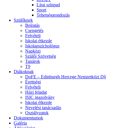
Lírai színpad
Sport
Tehetséggondozás
Szülőknek
Beíratás
Csengetés
Felvételi
Iskolai étkezde
Iskolapszichológus
Napközi
Szülői Szövetség
Tanárok
T9
Diákoknak
DoFE – Edinburgh Hercege Nemzetközi Díj
Érettségi
Felvételi
Házi feladat
ISIC igazolvány
Iskolai étkezde
Nevelési tanácsadás
Osztályzatok
Dokumentumok
Galéria