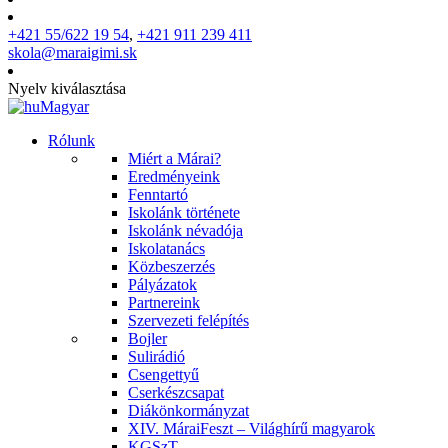
+421 55/622 19 54
,
+421 911 239 411
skola@maraigimi.sk
Nyelv kiválasztása
Magyar
Rólunk
Miért a Márai?
Eredményeink
Fenntartó
Iskolánk története
Iskolánk névadója
Iskolatanács
Közbeszerzés
Pályázatok
Partnereink
Szervezeti felépítés
Bojler
Sulirádió
Csengettyű
Cserkészcsapat
Diákönkormányzat
XIV. MáraiFeszt – Világhírű magyarok
KGSzT