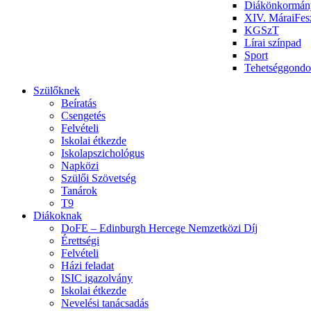
Diákönkormán
XIV. MáraiFesz
KGSzT
Lírai színpad
Sport
Tehetséggondo
Szülőknek
Beíratás
Csengetés
Felvételi
Iskolai étkezde
Iskolapszichológus
Napközi
Szülői Szövetség
Tanárok
T9
Diákoknak
DoFE – Edinburgh Hercege Nemzetközi Díj
Érettségi
Felvételi
Házi feladat
ISIC igazolvány
Iskolai étkezde
Nevelési tanácsadás