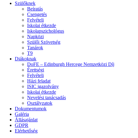
Szülőknek
Beíratás
Csengetés
Felvételi
Iskolai étkezde
Iskolapszichológus
Napközi
Szülői Szövetség
Tanárok
T9
Diákoknak
DoFE – Edinburgh Hercege Nemzetközi Díj
Érettségi
Felvételi
Házi feladat
ISIC igazolvány
Iskolai étkezde
Nevelési tanácsadás
Osztályzatok
Dokumentumok
Galéria
Állásajánlat
GDPR
Elérhetőség