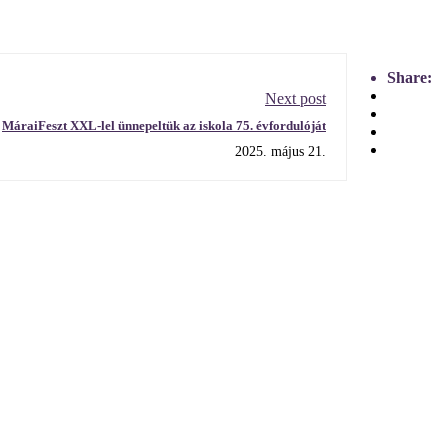
Share:
Next post
MáraiFeszt XXL-lel ünnepeltük az iskola 75. évfordulóját
2025. május 21.