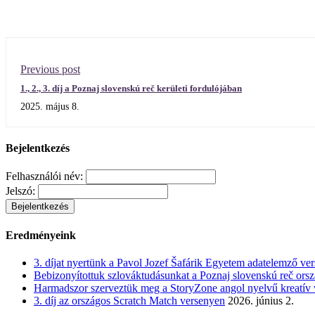
Previous post
1., 2., 3. díj a Poznaj slovenskú reč kerületi fordulójában
2025. május 8.
Bejelentkezés
Felhasználói név:
Jelszó:
Eredményeink
3. díjat nyertünk a Pavol Jozef Šafárik Egyetem adatelemző ve
Bebizonyítottuk szlováktudásunkat a Poznaj slovenskú reč ors
Harmadszor szerveztük meg a StoryZone angol nyelvű kreatív 
3. díj az országos Scratch Match versenyen
2026. június 2.