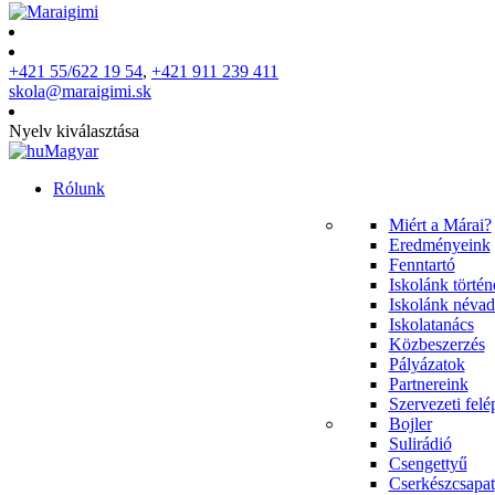
+421 55/622 19 54
,
+421 911 239 411
skola@maraigimi.sk
Nyelv kiválasztása
Magyar
Rólunk
Miért a Márai?
Eredményeink
Fenntartó
Iskolánk történ
Iskolánk névad
Iskolatanács
Közbeszerzés
Pályázatok
Partnereink
Szervezeti felé
Bojler
Sulirádió
Csengettyű
Cserkészcsapat