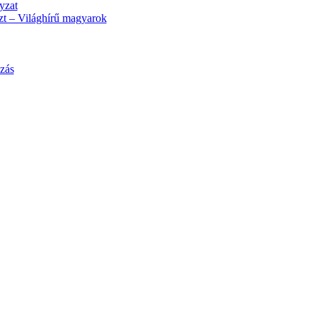
yzat
t – Világhírű magyarok
zás