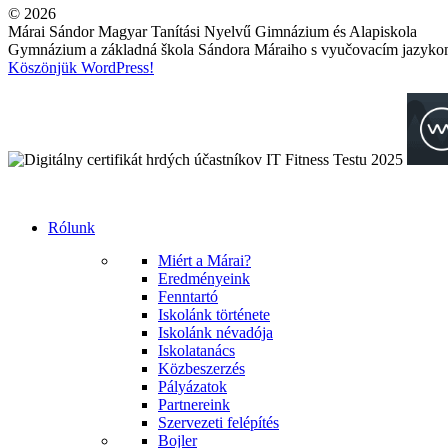
© 2026
Márai Sándor Magyar Tanítási Nyelvű Gimnázium és Alapiskola
Gymnázium a základná škola Sándora Máraiho s vyučovacím jazyk
Köszönjük WordPress!
Rólunk
Miért a Márai?
Eredményeink
Fenntartó
Iskolánk története
Iskolánk névadója
Iskolatanács
Közbeszerzés
Pályázatok
Partnereink
Szervezeti felépítés
Bojler