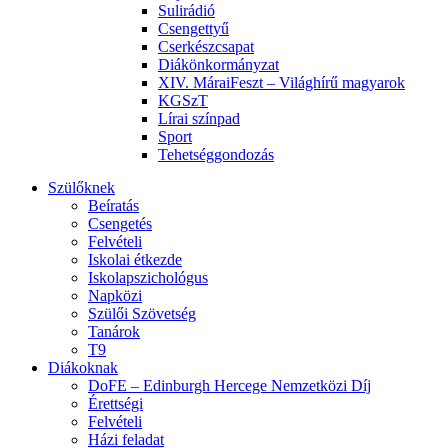
Sulirádió
Csengettyű
Cserkészcsapat
Diákönkormányzat
XIV. MáraiFeszt – Világhírű magyarok
KGSzT
Lírai színpad
Sport
Tehetséggondozás
Szülőknek
Beíratás
Csengetés
Felvételi
Iskolai étkezde
Iskolapszichológus
Napközi
Szülői Szövetség
Tanárok
T9
Diákoknak
DoFE – Edinburgh Hercege Nemzetközi Díj
Érettségi
Felvételi
Házi feladat