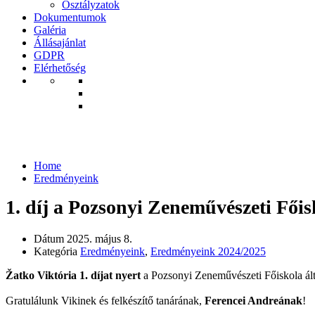
Osztályzatok
Dokumentumok
Galéria
Állásajánlat
GDPR
Elérhetőség
Eredményeink
Home
Eredményeink
1. díj a Pozsonyi Zeneművészeti Főis
Dátum
2025. május 8.
Kategória
Eredményeink
,
Eredményeink 2024/2025
Žatko Viktória 1. díjat nyert
a Pozsonyi Zeneművészeti Főiskola álta
Gratulálunk Vikinek és felkészítő tanárának,
Ferencei Andreának
!