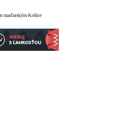
om maďarským Košice