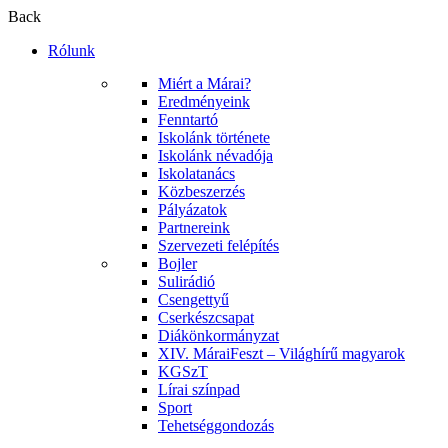
Back
Rólunk
Miért a Márai?
Eredményeink
Fenntartó
Iskolánk története
Iskolánk névadója
Iskolatanács
Közbeszerzés
Pályázatok
Partnereink
Szervezeti felépítés
Bojler
Sulirádió
Csengettyű
Cserkészcsapat
Diákönkormányzat
XIV. MáraiFeszt – Világhírű magyarok
KGSzT
Lírai színpad
Sport
Tehetséggondozás